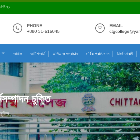
ে ঐতিহ্যে
PHONE
EMAIL
+880 31-616045
ctgcollege@ya
জার্নাল
নোটিশবোর্ড
এপিএ ও শুদ্ধাচার
বার্ষিক প্রতিবেদন
নির্দেশনাবলী
সম্পাদন চুক্তি
চুক্তি