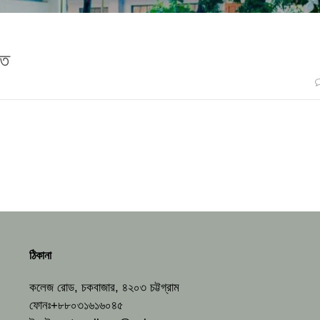
তি
ঠিকানা
কলেজ রোড, চকবাজার, ৪২০৩ চট্টগ্রাম
ফোনঃ+৮৮০৩১৬১৬০৪৫