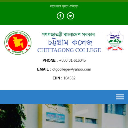
Skip
জ্ঞানে কর্মে সৃজনে ঐতিহ্যে
to
content
PHONE
+880 31-616045
EMAIL
ctgcollege@yahoo.com
EIIN
104532