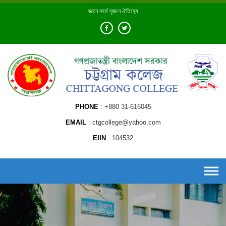
Skip
জ্ঞানে কর্মে সৃজনে ঐতিহ্যে
to
content
PHONE
+880 31-616045
EMAIL
ctgcollege@yahoo.com
EIIN
104532