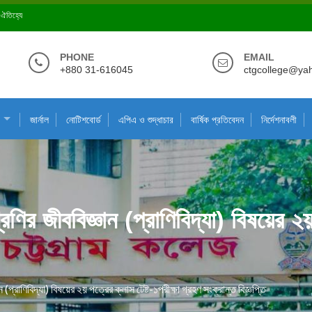
ে ঐতিহ্যে
PHONE
EMAIL
+880 31-616045
ctgcollege@ya
জার্নাল
নোটিশবোর্ড
এপিএ ও শুদ্ধাচার
বার্ষিক প্রতিবেদন
নির্দেশনাবলী
ণির জীববিজ্ঞান (প্রাণিবিদ্যা) বিষয়ের ২য়
(প্রাণিবিদ্যা) বিষয়ের ২য় পত্রের ক্লাস টেষ্ট-১পরীক্ষা গ্রহণ সংক্রান্ত বিজ্ঞপ্তি