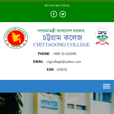
Skip
জ্ঞানে কর্মে সৃজনে ঐতিহ্যে
to
content
PHONE
+880 31-616045
EMAIL
ctgcollege@yahoo.com
EIIN
104532