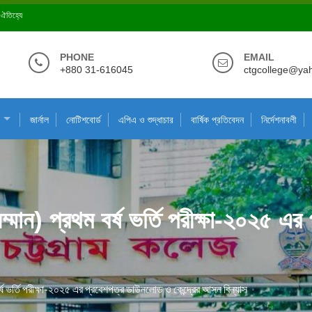
ে ঐতিহ্যে
PHONE
EMAIL
+880 31-616045
ctgcollege@ya
জার্নাল
নোটিশবোর্ড
এপিএ ও শুদ্ধাচার
বার্ষিক প্রতিবেদন
নির্দেশনাবলী
্মান) প্রথম বর্ষ ভর্তি পরীক্ষা-২০২৫ এর
র্ষ ভর্তি পরীক্ষা-২০২৫ এর প্রবেশপত্র ডাউনলোড ও কেন্দ্রের আসন বিন্যাস