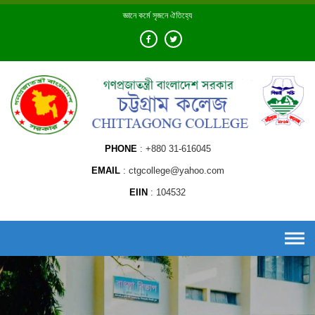
Skip
জ্ঞানে কর্মে সৃজনে ঐতিহ্যে
to
content
PHONE
+880 31-616045
EMAIL
ctgcollege@yahoo.com
EIIN
104532