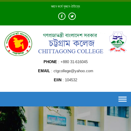
Skip
জ্ঞানে কর্মে সৃজনে ঐতিহ্যে
to
content
PHONE
+880 31-616045
EMAIL
ctgcollege@yahoo.com
EIIN
104532