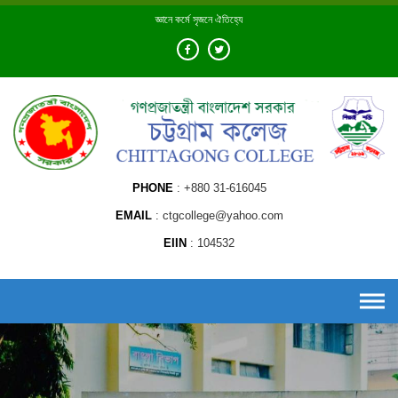
Skip
জ্ঞানে কর্মে সৃজনে ঐতিহ্যে
to
content
PHONE
+880 31-616045
EMAIL
ctgcollege@yahoo.com
EIIN
104532