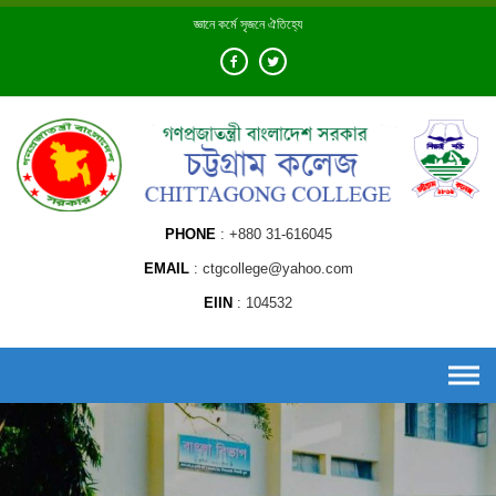
Skip
জ্ঞানে কর্মে সৃজনে ঐতিহ্যে
to
content
PHONE
+880 31-616045
EMAIL
ctgcollege@yahoo.com
EIIN
104532