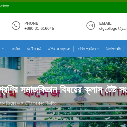
ে ঐতিহ্যে
PHONE
EMAIL
+880 31-616045
ctgcollege@ya
জার্নাল
নোটিশবোর্ড
এপিএ ও শুদ্ধাচার
বার্ষিক প্রতিবেদন
নির্দেশনাবলী
ণির সমাজবিজ্ঞান বিষয়ের ক্লাস টেষ্ট সংক্
ন বিষয়ের ক্লাস টেষ্ট সংক্রান্ত বিজ্ঞপ্তি