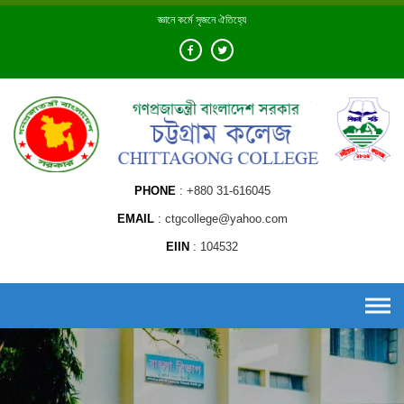
Skip
জ্ঞানে কর্মে সৃজনে ঐতিহ্যে
to
content
PHONE
+880 31-616045
EMAIL
ctgcollege@yahoo.com
EIIN
104532