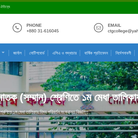
ে ঐতিহ্যে
PHONE
EMAIL
+880 31-616045
ctgcollege@ya
জার্নাল
নোটিশবোর্ড
এপিএ ও শুদ্ধাচার
বার্ষিক প্রতিবেদন
নির্দেশনাবলী
নাতক (সম্মান) শ্রেণিতে ১ম মেধা তালিকায় 
্রেণিতে ১ম মেধা তালিকায় বিষয় পরিবর্তন সংক্রান্ত বিজ্ঞপ্তি