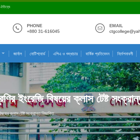
ে ঐতিহ্যে
PHONE
EMAIL
+880 31-616045
ctgcollege@ya
জার্নাল
নোটিশবোর্ড
এপিএ ও শুদ্ধাচার
বার্ষিক প্রতিবেদন
নির্দেশনাবলী
ির ইংরেজি বিষয়ের ক্লাস টেষ্ট সংক্রান্ত
ের ক্লাস টেষ্ট সংক্রান্ত বিজ্ঞপ্তি