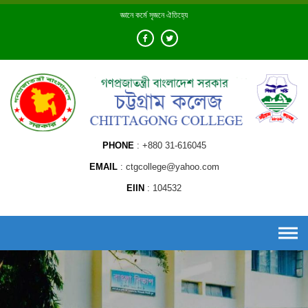
Skip
জ্ঞানে কর্মে সৃজনে ঐতিহ্যে
to
content
PHONE
+880 31-616045
EMAIL
ctgcollege@yahoo.com
EIIN
104532