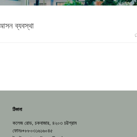
আসন ব্যবস্থা
ঠিকানা
কলেজ রোড, চকবাজার, ৪২০৩ চট্টগ্রাম
ফোনঃ+৮৮০৩১৬১৬০৪৫