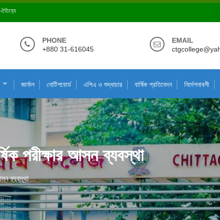
ে ঐতিহ্যে
PHONE
EMAIL
+880 31-616045
ctgcollege@ya
জার্নাল
নোটিশবোর্ড
এপিএ ও শুদ্ধাচার
বার্ষিক প্রতিবেদন
নির্দেশনাবলী
িক পরীক্ষার আসন ব্যবস্থা
সন ব্যবস্থা