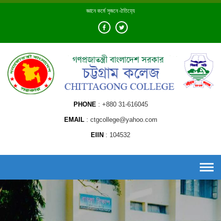
Skip
জ্ঞানে কর্মে সৃজনে ঐতিহ্যে
to
content
PHONE
+880 31-616045
EMAIL
ctgcollege@yahoo.com
EIIN
104532