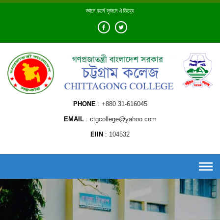
Skip
জ্ঞানে কর্মে সৃজনে ঐতিহ্যে
to
content
PHONE
+880 31-616045
EMAIL
ctgcollege@yahoo.com
EIIN
104532