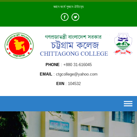
Skip
জ্ঞানে কর্মে সৃজনে ঐতিহ্যে
to
content
PHONE
+880 31-616045
EMAIL
ctgcollege@yahoo.com
EIIN
104532