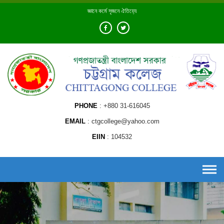
Skip
জ্ঞানে কর্মে সৃজনে ঐতিহ্যে
to
content
PHONE
+880 31-616045
EMAIL
ctgcollege@yahoo.com
EIIN
104532