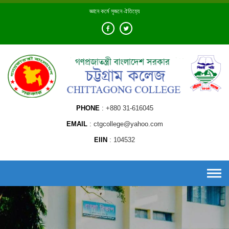
Skip
জ্ঞানে কর্মে সৃজনে ঐতিহ্যে
to
content
PHONE
+880 31-616045
EMAIL
ctgcollege@yahoo.com
EIIN
104532