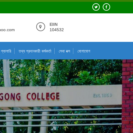
EIIN
hoo.com
104532
গ্যালারি
তথ্য প্রদানকারী কর্মকর্তা
সেবা বক্স
যোগাযোগ