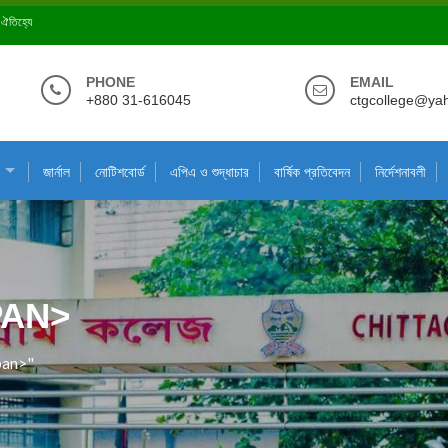
ে ঐতিহ্যে
PHONE
EMAIL
+880 31-616045
ctgcollege@ya
জার্নাল
নোটিশবোর্ড
এপিএ ও শুদ্ধাচার
বার্ষিক প্রতিবেদন
নির্দেশনাবলী
SPAN>
span>"