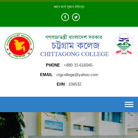
Skip
জ্ঞানে কর্মে সৃজনে ঐতিহ্যে
to
content
PHONE
+880 31-616045
EMAIL
ctgcollege@yahoo.com
EIIN
104532