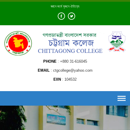
Skip
জ্ঞানে কর্মে সৃজনে ঐতিহ্যে
to
content
PHONE
+880 31-616045
EMAIL
ctgcollege@yahoo.com
EIIN
104532