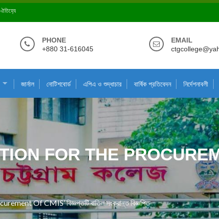
ে ঐতিহ্যে
PHONE
EMAIL
+880 31-616045
ctgcollege@ya
জার্নাল
নোটিশবোর্ড
এপিএ ও শুদ্ধাচার
বার্ষিক প্রতিবেদন
নির্দেশনাবলী
ON FOR THE PROCUREMENT 
ment Of CMIS’ বিজ্ঞপ্তটি বাতিল সংক্রান্ত বিজ্ঞপ্তি