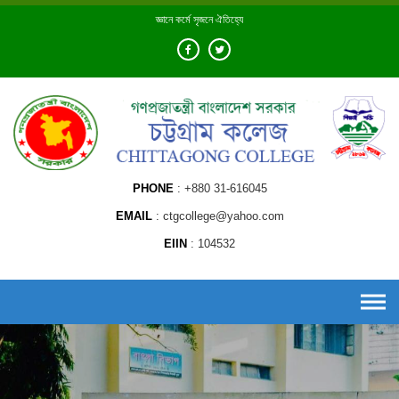
Skip
জ্ঞানে কর্মে সৃজনে ঐতিহ্যে
to
content
PHONE
+880 31-616045
EMAIL
ctgcollege@yahoo.com
EIIN
104532