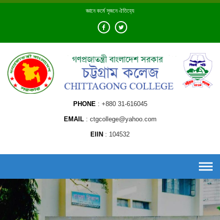
Skip
জ্ঞানে কর্মে সৃজনে ঐতিহ্যে
to
content
PHONE
+880 31-616045
EMAIL
ctgcollege@yahoo.com
EIIN
104532